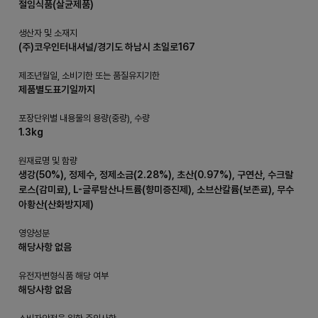
절임식품(살균제품)
생산자 및 소재지
(주)코우인터내셔널/경기도 하남시 초일로167
제조년월일, 소비기한 또는 품질유지기한
제품별도표기일까지
포장단위별 내용물의 용량(중량), 수량
1.3kg
원재료명 및 함량
생강(50%), 정제수, 정제소금(2.28%), 초산(0.97%), 구연산, 수크랄
로스(감미료), L-글루탐산나트륨(향미증진제), 소브산칼륨(보존료), 무수
아황산(산화방지제)
영양성분
해당사항 없음
유전자변형식품 해당 여부
해당사항 없음