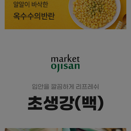
입안을 깔끔하게 리프레쉬
초생강(백)