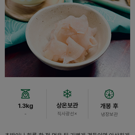
상온보관
1.3kg
개봉 후
직사광선×
-
냉장보관