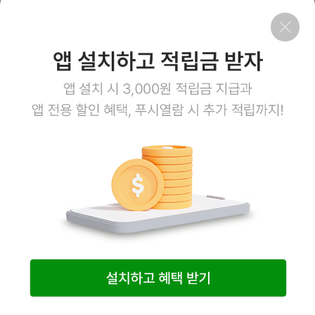
회사소개
이용약관
개인정보처리방침
이용안내
1:1문의
고객센터
1800-3943
점심시간 12:00~13:00
평일 08:00~17:00
토요일 08:00~12:00
일요일,공휴일 휴무
계좌정보
예금주 (주)엠오유통
주식회사 엠오유통 사업자정보