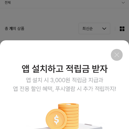
전체
소스
드레싱
총
개
의 상품
더보기
회사소개
이용약관
개인정보처리방침
이용안내
1:1문의
고객센터
1800-3943
점심시간 12:00~13:00
평일 08:00~17:00
토요일 08:00~12:00
일요일,공휴일 휴무