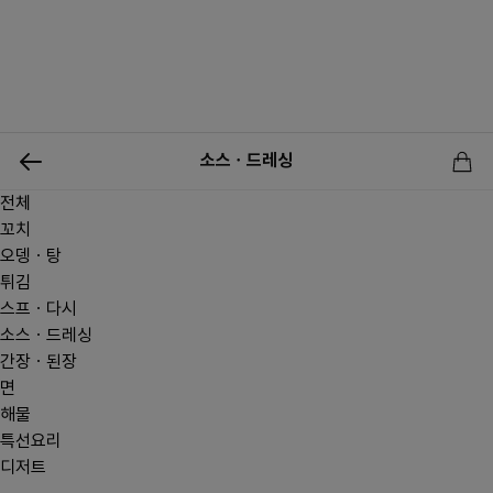
0
소스ㆍ드레싱
전체
신상품
행사상품
이벤트
메뉴쇼핑
사업자등업신청
꼬치
오뎅ㆍ탕
튀김
스프ㆍ다시
소스ㆍ드레싱
간장ㆍ된장
면
해물
특선요리
디저트