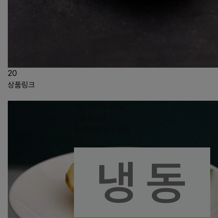
20
상품링크
타코야끼볼 20g
1kg 50EA
9,100
원
9,100
원