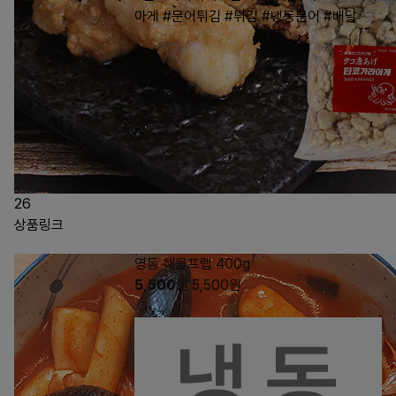
아게
#문어튀김
#튀김
#냉동문어
#배달
26
상품링크
영동 해물프랩 400g
5,500
원
5,500
원