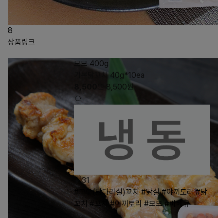
8
상품링크
모모 400g
기본닭꼬치 40g*10ea
8,500
원
8,500
원
31
#모모(닭다리살)꼬치
#닭살
#야끼도리
#닭
꼬치
#꼬치
#야끼토리
#모모
#바베큐