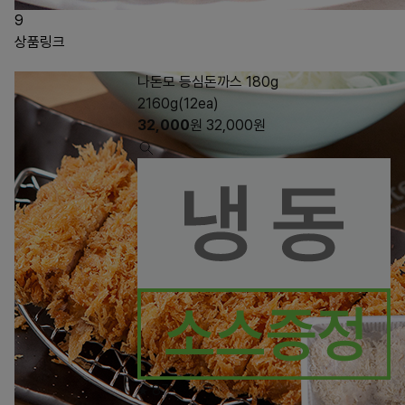
9
상품링크
나돈모 등심돈까스 180g
2160g(12ea)
32,000
원
32,000
원
87