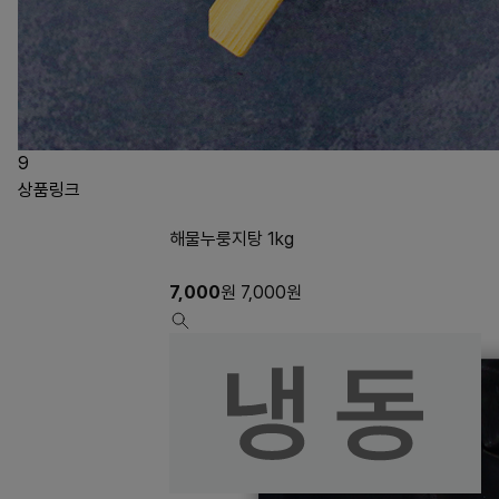
9
상품링크
해물누룽지탕 1kg
7,000
원
7,000
원