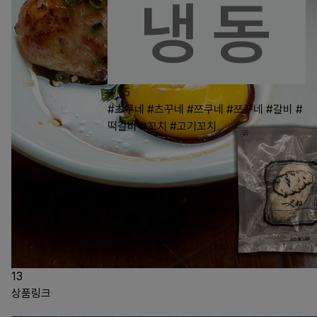
15
#츠쿠네
#츠꾸네
#쯔쿠네
#쯔꾸네
#갈비
#
떡갈비
#꼬치
#고기꼬치
13
상품링크