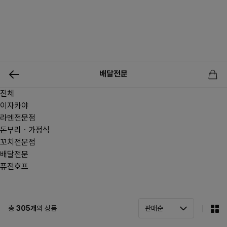
0
배달전문
전체
신상품
행사상품
이벤트
메뉴쇼핑
사업자등업신청
이자카야
라멘전문점
돈부리ㆍ가정식
꼬치전문점
배달전문
퓨전호프
총
305
개
의 상품