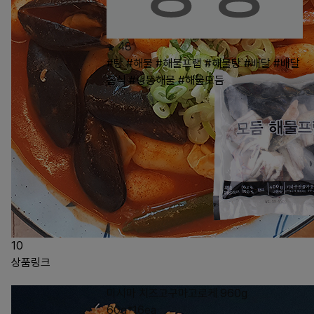
48
#탕
#해물
#해물프랩
#해물탕
#배달
#배달
음식
#냉동해물
#해물모듬
10
상품링크
미시마 치즈고구마고로케 960g
60g*16ea