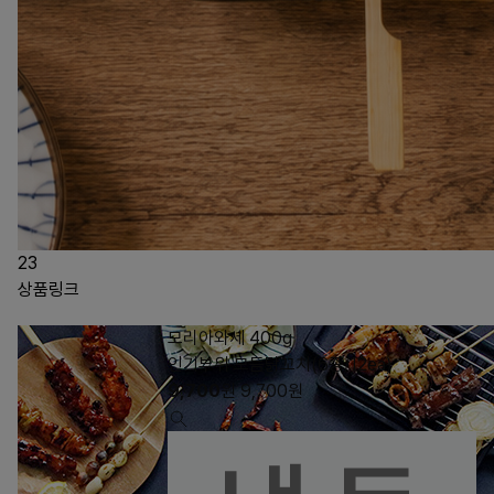
23
상품링크
모리아와세 400g
인기부위 모듬닭꼬치(6종/12ea)
9,700
원
9,700
원