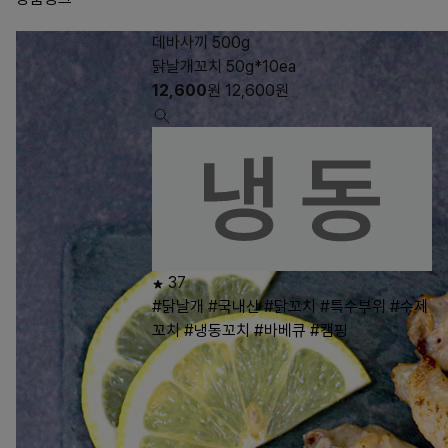
데바사끼 500g
닭날개꼬치 50g*10ea
12,600
원
12,600
원
37
#닭날개
#국내산
#닭꼬치
#특수부위
#수제
꼬치
#냉동꼬치
#바베큐
#캠핑