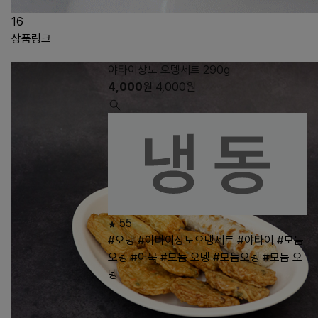
16
상품링크
야타이상노 오뎅세트 290g
4,000
원
4,000
원
55
#오뎅
#야타이상노오뎅세트
#야타이
#모듬
오뎅
#어묵
#모듬 오뎅
#모둠오뎅
#모둠 오
뎅