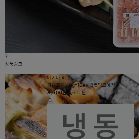
7
상품링크
네기마 400g
파닭꼬치 40g*10ea, 8/5입고예정
8,600
원
8,600
원