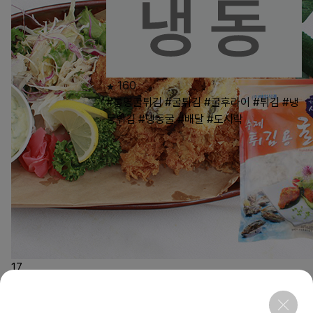
160
#통영굴튀김
#굴튀김
#굴후라이
#튀김
#냉
동튀김
#냉동굴
#배달
#도시락
17
상품링크