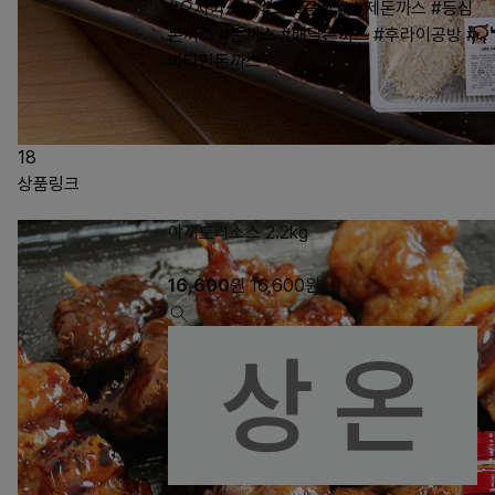
#오사카소스
#소스증정
#수제돈까스
#등심
돈까스
#돈까스
#배달돈까스
#후라이공방
#
비타민돈까스
18
상품링크
야끼도리소스 2.2kg
16,600
원
16,600
원