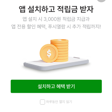
풍림 타마고야끼 1kg
계란말이 500g*2ea
12,800
원
12,800
원
49
#타마고야끼
#계란말이
#타마고
#계란
#냉
동계란말이
#계란부침
#일본계란
#일식계란
하루동안 열지 않기
메뉴
최근 본 상품
홈
검색
마이페이지