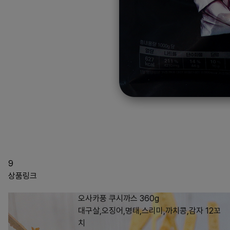
9
상품링크
오사카풍 쿠시까스 360g
대구살,오징어,명태,스리미,까치콩,감자 12꼬
치