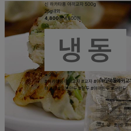
신 하카타풍 야끼교자 500g
25g내외
4,800
원
4,800
원
287
#하카타풍야끼교자
#교자
#야끼교자
#하카
타교자
#일본만두
#만두
#야끼만두
#군만두