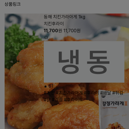
상품링크
동해 치킨가라아게 1kg
치킨후라이
11,700
원
11,700
원
61
#치킨
#치킨가라아게
#후라이
#배달
#튀김
#닭
#강정
#후라이드