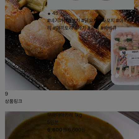
45
#네기마(파)꼬치
#닭꼬치
#파꼬치
#야끼도
리
#야끼토리
#네기
#꼬치
#바베큐
9
상품링크
무라야마카레 1kg
5인분
6,600
원
6,600
원