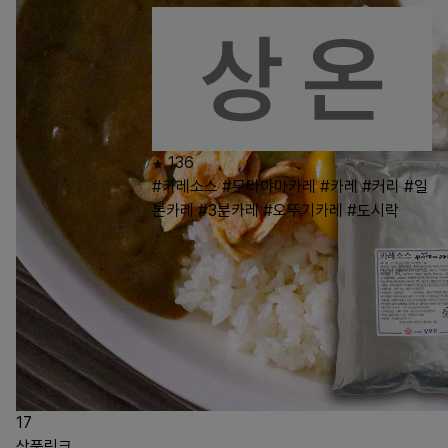
136
#카레소스
#무라야마카레
#카레
#커리
#일
본카레
#3분카레
#오뚜기카레
#도시락
17
상품링크