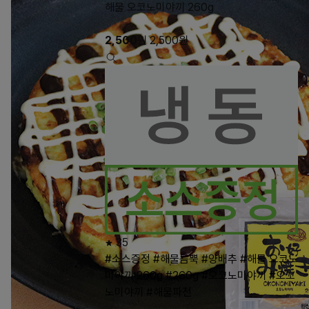
해물 오코노미야끼 260g
2,500
원
2,500
원
35
#소스증정
#해물듬뿍
#양배추
#해물 오코노
미야끼 260g
#260g
#오코노미야끼
#오꼬
노미야끼
#해물파전