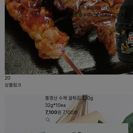
61
#타레소스
#타래소스
#야끼토리소스
#야끼
토리
#야끼도리소스
#야끼도리
#닭꼬치
#꼬
치
20
상품링크
통영산 수제 굴튀김 320g
32g*10ea
7,100
원
7,100
원