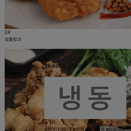
24
상품링크
신 문어가라아게 1kg
문어튀김
29,600
원
29,600
원
111
#문어가라아게
#문어
#가라아게
#타코가라