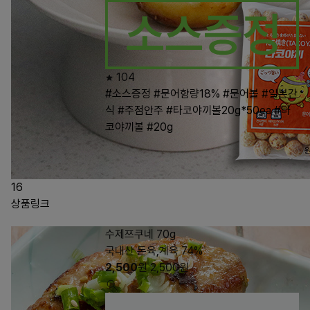
104
#소스증정
#문어함량18%
#문어볼
#일본간
식
#주점안주
#타코야끼볼20g*50ea
#타
코야끼볼
#20g
16
상품링크
수제쯔쿠네 70g
국내산 돈육,계육 74%
2,500
원
2,500
원