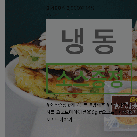
2,490
원
2,900
원
14%
93
#소스증정
#해물듬뿍
#양배추
#빅사이즈
#
해물 오코노미야끼
#350g
#오코노미야끼
#
오꼬노미야끼