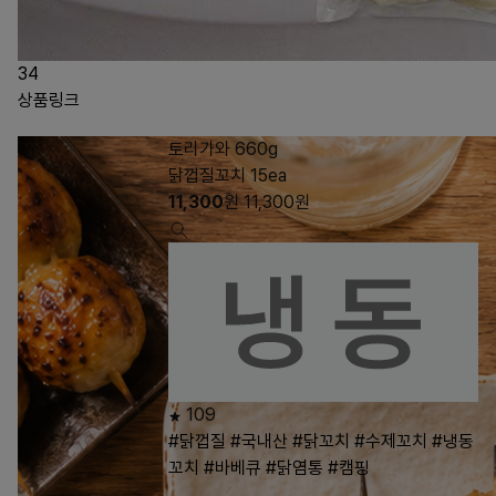
34
상품링크
토리가와 660g
닭껍질꼬치 15ea
11,300
원
11,300
원
109
#닭껍질
#국내산
#닭꼬치
#수제꼬치
#냉동
꼬치
#바베큐
#닭염통
#캠핑