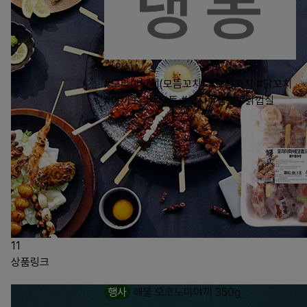
84
#모리아와세(모듬꼬치)
#모듬꼬치
#닭꼬치
#야끼도리
#모둠
#꼬지
#캠핑
#닭껍질
11
상품링크
행사
해물 오코노미야끼 350g