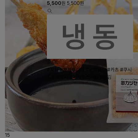
5,500
원
5,500
원
68
#꼬치
#꼬치후라이
#꼬치튀김
#카츠
#쿠시
카츠
#쿠시
#쿠시까스세트
#튀김
15