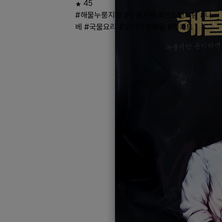
45
#해물누룽지탕
#누룽지탕
#인스턴트탕
#나
베
#국물요리
#도시락
#배달
#밀키트