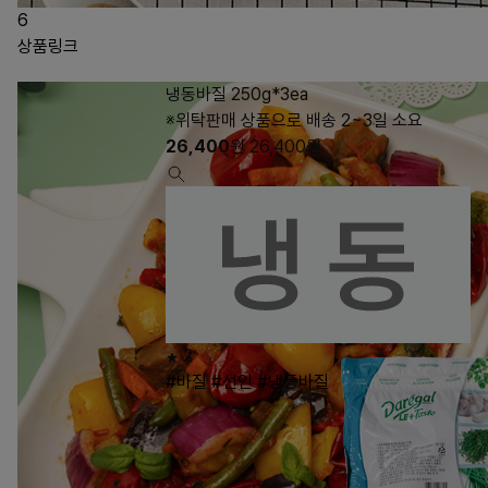
6
상품링크
냉동바질 250g*3ea
※위탁판매 상품으로 배송 2~3일 소요
26,400
원
26,400
원
2
#바질
#선인
#냉동바질