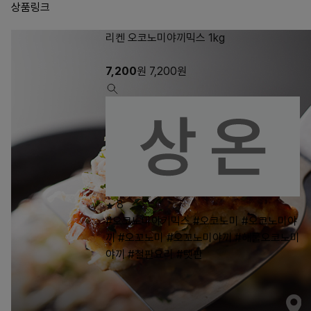
상품링크
리켄 오코노미야끼믹스 1kg
7,200
원
7,200
원
8
#오코노미야키믹스
#오코노미
#오코노미야
끼
#오꼬노미
#오꼬노미야끼
#해물오코노미
야끼
#철판요리
#텟판