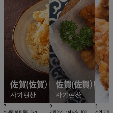
7
9
3
덴뿌라분 타쿠미 1kg
가라아게고 에프알-100
선인 가라