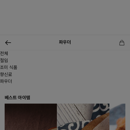
0
파우더
전체
신상품
행사상품
이벤트
메뉴쇼핑
사업자등업신청
절임
조미 식품
향신료
파우더
베스트 아이템