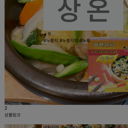
9
#누룽지
#누룽지탕
#누룩
2
상품링크
냉동오레가노 200g*2ea