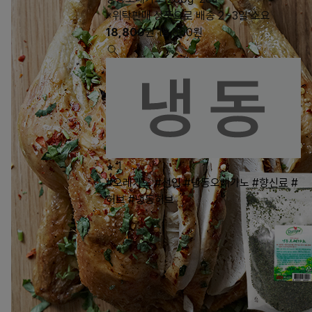
※위탁판매 상품으로 배송 2~3일 소요
18,800
원
18,800
원
1
#오레가노
#선인
#냉동오레가노
#향신료
#
허브
#냉동허브