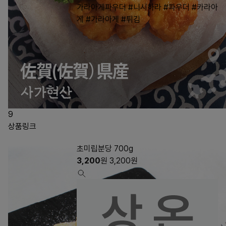
가라아게파우더
#니시하라
#파우더
#카라아
게
#가라아게
#튀김
9
상품링크
초미립분당 700g
3,200
원
3,200
원