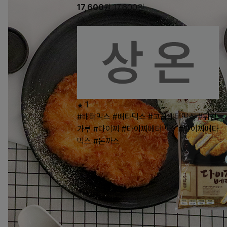
17,600
원
17,600
원
1
#배터믹스
#배타믹스
#고급베터믹스
#튀김
가루
#다이찌
#다이찌베터믹스
#다이찌배타
믹스
#돈까스