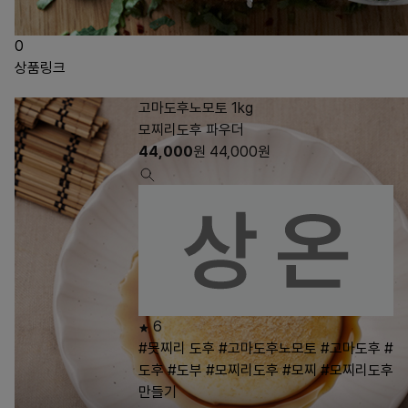
0
상품링크
고마도후노모토 1kg
모찌리도후 파우더
44,000
원
44,000
원
6
#못찌리 도후
#고마도후노모토
#고마도후
#
도후
#도부
#모찌리도후
#모찌
#모찌리도후
만들기