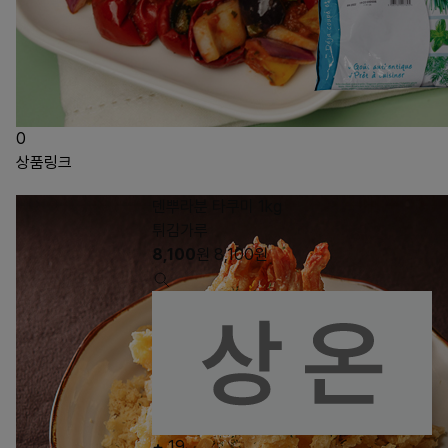
0
상품링크
덴뿌라분 타쿠미 1kg
튀김가루
8,100
원
8,100
원
19