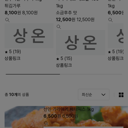
튀김가루
1kg
1kg
8,100
원
8,100
원
소금후추 맛
6,500
원
12,500
원
12,500
원
5
(19)
5
(19)
상품링크
5
(15)
상품링크
상품링크
총
10
개
의 상품
선인 가라아게 배터믹스 1kg
6,500
원
6,500
원