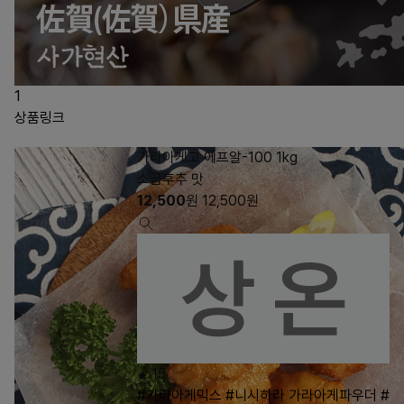
1
상품링크
가라아게고 에프알-100 1kg
소금후추 맛
12,500
원
12,500
원
15
#가라아게믹스
#니시하라 가라아게파우더
#