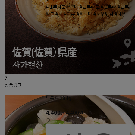
#덴뿌라분타쿠미
#덴뿌라분
#덴뿌라
#덴뿌
라고
#튀김가루
#타쿠미
#새우튀김
#새우
7
상품링크
누룽지 284g
4,400
원
4,400
원