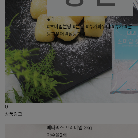
1
#초미립분당
#분당
#슈가파우더
#슈가
#설
탕파우더
#설탕가루
0
상품링크
베타믹스 프리미엄 2kg
가수율2배