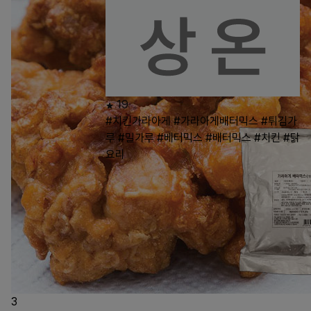
19
#치킨가라아게
#가라아게배터믹스
#튀김가
루
#밀가루
#베터믹스
#배터믹스
#치킨
#닭
요리
3