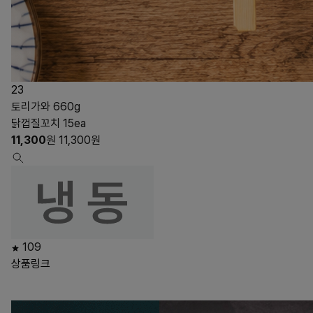
23
토리가와 660g
닭껍질꼬치 15ea
11,300
원
11,300
원
109
상품링크