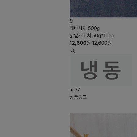
9
데바사끼 500g
닭날개꼬치 50g*10ea
12,600
원
12,600
원
37
상품링크