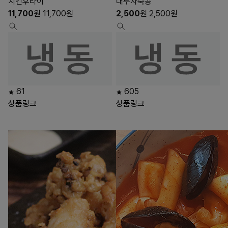
치킨후라이
대두자숙콩
11,700
원
11,700
원
2,500
원
2,500
원
61
605
상품링크
상품링크