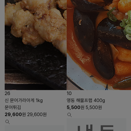
26
10
신 문어가라아게 1kg
영동 해물프랩 400g
문어튀김
5,500
원
5,500
원
29,600
원
29,600
원