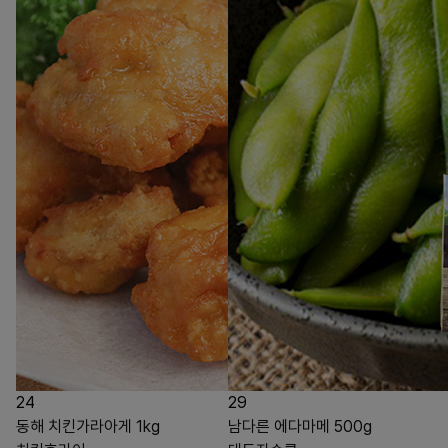
24
29
동해 치킨가라아게 1kg
남다른 에다마메 500g