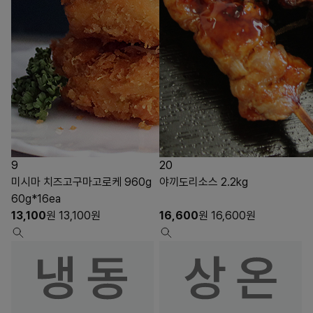
9
20
미시마 치즈고구마고로케 960g
야끼도리소스 2.2kg
60g*16ea
13,100
원
13,100
원
16,600
원
16,600
원