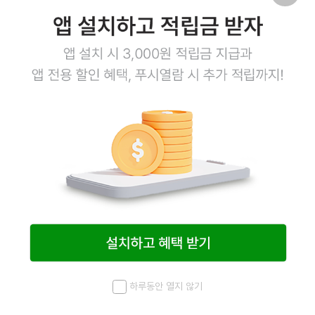
냉동열빙어 20g*25ea
은행꼬치 10g*20ea / 7.31 입고
9,600
원
9,600
원
예정
9,400
원
9,400
원
18
상품링크
22
상품링크
하루동안 열지 않기
메뉴
최근 본 상품
홈
검색
마이페이지