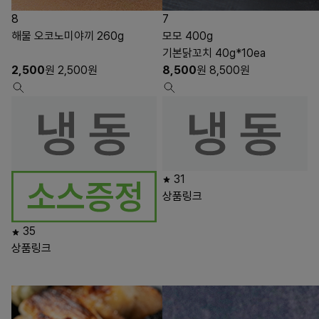
8
7
해물 오코노미야끼 260g
모모 400g
기본닭꼬치 40g*10ea
2,500
원
2,500
원
8,500
원
8,500
원
31
상품링크
35
상품링크