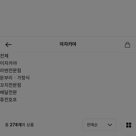
0
이자카야
전체
신상품
행사상품
이벤트
메뉴쇼핑
사업자등업신청
이자카야
라멘전문점
돈부리ㆍ가정식
꼬치전문점
배달전문
퓨전호프
총
278
개
의 상품