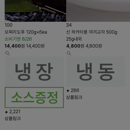
100
34
모찌리도후 120g×6ea
신 하카타풍 야끼교자 500g
소비기한 8/26
25g내외
14,400
원
14,400
원
4,800
원
4,800
원
286
상품링크
2,221
상품링크