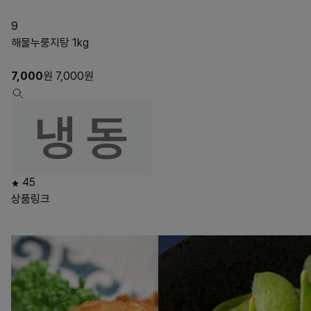
9
해물누룽지탕 1kg
7,000
원
7,000
원
45
상품링크