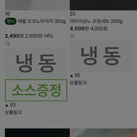
16
20
행사
해물 오코노미야끼 350g
야타이상노 오뎅세트 290g
4,000
원
4,000
원
2,490
원
2,900
원
14%
55
상품링크
93
상품링크