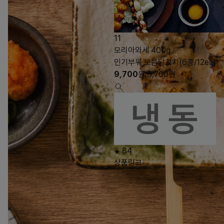
11
모리아와세 400g
인기부위 모듬닭꼬치(6종/12ea)
9,700
원
9,700
원
84
상품링크