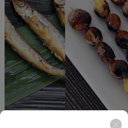
3
7
시샤모 4L 500g
긴낭 200g