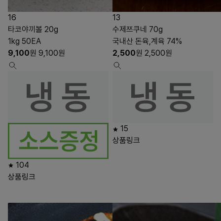
16
13
타코야끼볼 20g
수제쯔쿠네 70g
1kg 50EA
국내산 돈육,계육 74%
9,100
원
9,100
원
2,500
원
2,500
원
15
상품링크
104
상품링크