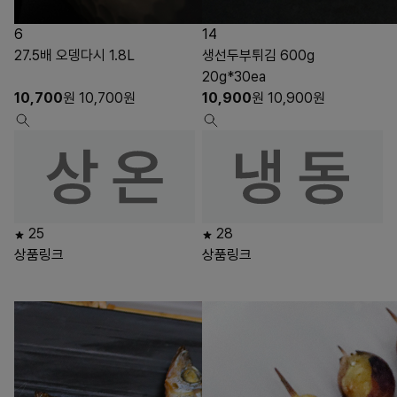
6
14
27.5배 오뎅다시 1.8L
생선두부튀김 600g
20g*30ea
10,700
원
10,700
원
10,900
원
10,900
원
25
28
상품링크
상품링크