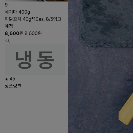
9
네기마 400g
파닭꼬치 40g*10ea, 8/5입고
예정
8,600
원
8,600
원
45
상품링크