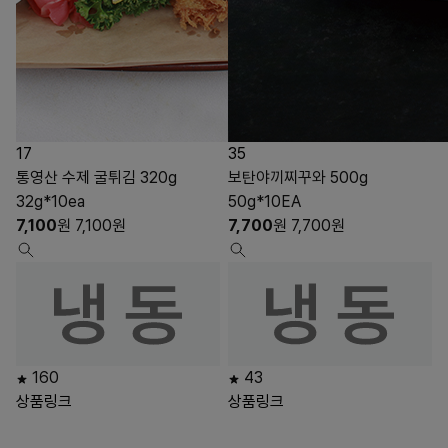
17
35
통영산 수제 굴튀김 320g
보탄야끼찌꾸와 500g
32g*10ea
50g*10EA
7,100
원
7,100
원
7,700
원
7,700
원
160
43
상품링크
상품링크