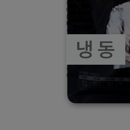
오사카풍 쿠시까스 360g
대구살,오징어,명태,스리미,까치
콩,감자 12꼬치
5,500
원
5,500
원
68
상품링크