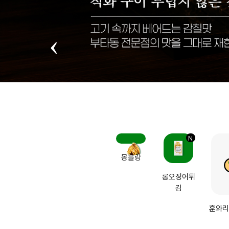
N
몽블랑
롱오징어튀
김
훈와