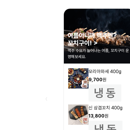
여름이니까 맥주엔?
꼬치구이! >
맥주 수요가 늘어나는 여름, 꼬치구이 운
영해보세요.
모리아와세 400g
9,700
원
‹
신 삼겹꼬치 400g
13,800
원