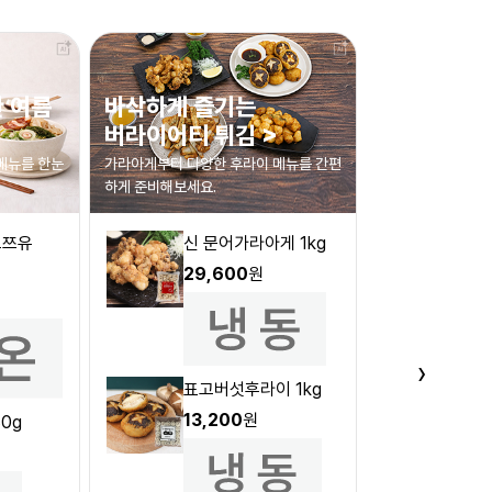
 여름
바삭하게 즐기는
취향대로 즐
버라이어티 튀김 >
모음 >
메뉴를 한눈
가라아게부터 다양한 후라이 메뉴를 간편
등심·돈부리·치즈
하게 준비해보세요.
를 준비했습니다.
오쯔유
신 문어가라아게 1kg
나돈
180
29,600
원
32,
›
표고버섯후라이 1kg
13,200
원
0g
나돈