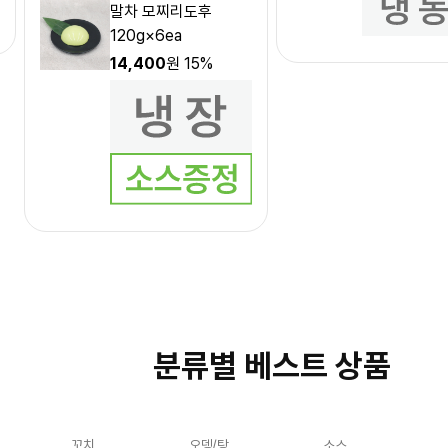
말차 모찌리도후
120g×6ea
14,400
원
15%
분류별 베스트 상품
꼬치
오뎅/탕
소스