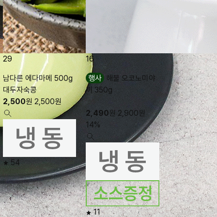
29
16
남다른 에다마메 500g
행사
해물 오코노미야
대두자숙콩
끼 350g
2,500
원
2,500
원
2,490
원
2,900
원
14%
54
11