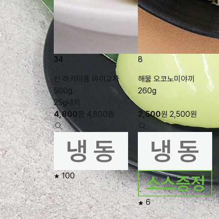
34
8
신 하카타풍 야끼교자
해물 오코노미야끼
500g
260g
25g내외
4,800
원
4,800
원
2,500
원
2,500
원
100
6