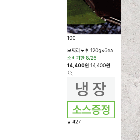
100
모찌리도후 120g×6ea
소비기한 8/26
14,400
원
14,400
원
427