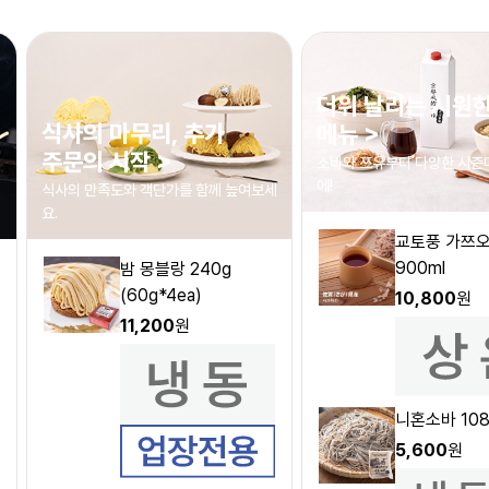
더위 날리는 시원한
식사의 마무리, 추가
메뉴 >
주문의 시작 >
소바와 쯔유부터 다양한 시즌
에!
식사의 만족도와 객단가를 함께 높여보세
요.
교토풍 가쯔
900ml
밤 몽블랑 240g
(60g*4ea)
10,800
원
11,200
원
니혼소바 108
5,600
원