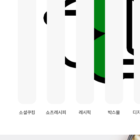
소셜쿠킹
쇼츠레시피
레시픽
박스몰
디