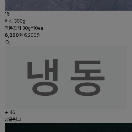
16
하츠 300g
염통꼬치 30g*10ea
6,200
원
6,200
원
46
상품링크