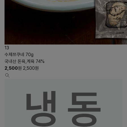
13
수제쯔쿠네 70g
국내산 돈육,계육 74%
2,500
원
2,500
원