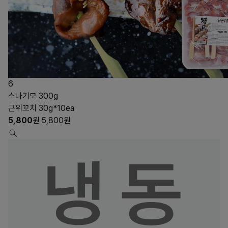
6
스나기모 300g
근위꼬치 30g*10ea
5,800
원
5,800
원