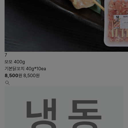
7
모모 400g
기본닭꼬치 40g*10ea
8,500
원
8,500
원