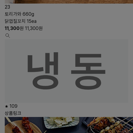
23
토리가와 660g
닭껍질꼬치 15ea
11,300
원
11,300
원
109
상품링크