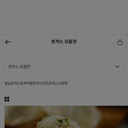
0
돈까스 모음전
신상품
행사상품
이벤트
메뉴쇼핑
사업자등업신청
등심돈까스
돈부리용돈까스
치즈돈까스
고로케