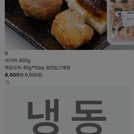
9
네기마 400g
파닭꼬치 40g*10ea, 8/5입고예정
8,600
원
8,600
원