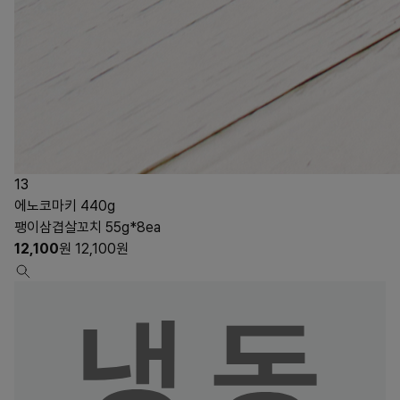
13
에노코마키 440g
팽이삼겹살꼬치 55g*8ea
12,100
원
12,100
원