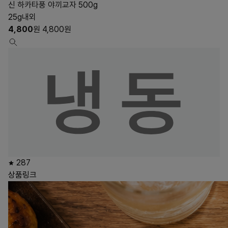
신 하카타풍 야끼교자 500g
25g내외
4,800
원
4,800
원
287
상품링크