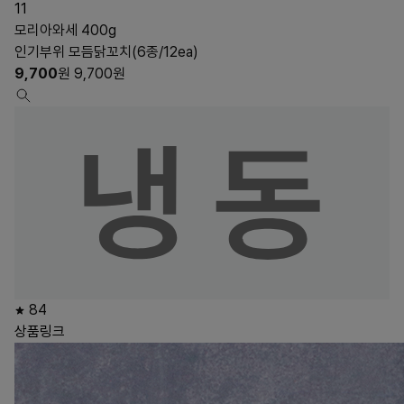
11
모리아와세 400g
인기부위 모듬닭꼬치(6종/12ea)
9,700
원
9,700
원
84
상품링크