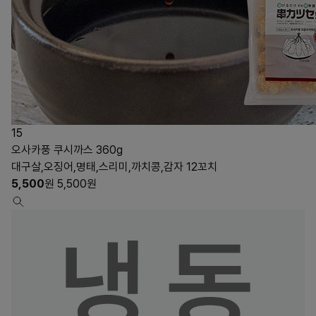
15
오사카풍 쿠시까스 360g
대구살,오징어,명태,스리미,까치콩,감자 12꼬치
5,500
원
5,500
원