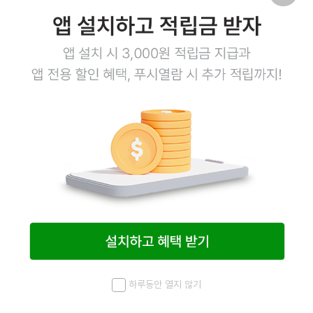
35
상품링크
하루동안 열지 않기
메뉴
최근 본 상품
홈
검색
마이페이지