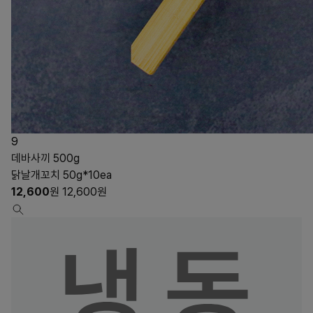
9
데바사끼 500g
닭날개꼬치 50g*10ea
12,600
원
12,600
원