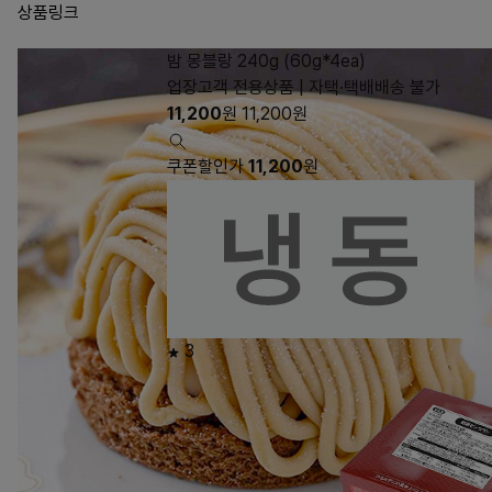
상품링크
밤 몽블랑 240g (60g*4ea)
업장고객 전용상품 | 자택·택배배송 불가
11,200
원
11,200
원
쿠폰할인가
11,200
원
3