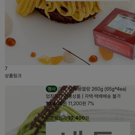
1
7
상품링크
행사
야메 말차 몽블랑 260g (65g*4ea)
업장고객 전용상품 | 자택·택배배송 불가
10,400
원
11,200
원
7%
쿠폰할인가
10,400
원