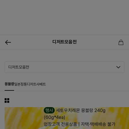
0
디저트모음전
신상품
행사상품
이벤트
메뉴쇼핑
사업자등업신청
몽블랑
일본정통디저트
샤베트
행사
세토우치레몬 몽블랑 240g
(60g*4ea)
업장고객 전용상품 | 자택·택배배송 불가