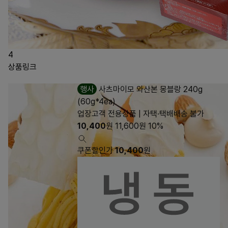
4
상품링크
행사
사츠마이모 와산본 몽블랑 240g
(60g*4ea)
업장고객 전용상품 | 자택·택배배송 불가
10,400
원
11,600
원
10%
쿠폰할인가
10,400
원