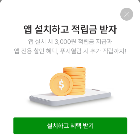
검
색
회사소개
이용약관
개인정보처리방침
이용안내
1:1문의
고객센터
1800-3943
점심시간 12:00~13:00
평일 08:00~17:00
토요일 08:00~12:00
일요일,공휴일 휴무
계좌정보
예금주 (주)엠오유통
주식회사 엠오유통 사업자정보