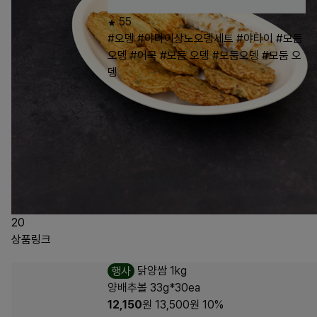
55
#오뎅
#야타이상노오뎅세트
#야타이
#모듬
오뎅
#어묵
#모듬 오뎅
#모둠오뎅
#모둠 오
뎅
20
상품링크
행사
닭양쌈 1kg
양배추볼 33g*30ea
12,150
원
13,500
원
10%