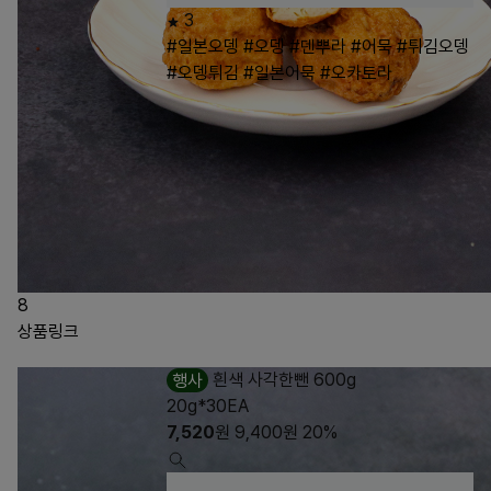
3
#일본오뎅
#오뎅
#덴뿌라
#어묵
#튀김오뎅
#오뎅튀김
#일본어묵
#오카토라
8
상품링크
행사
흰색 사각한뺀 600g
20g*30EA
7,520
원
9,400
원
20%