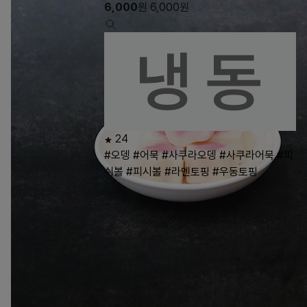
6,000
원
6,000
원
24
#오뎅
#어묵
#사쿠라오뎅
#사쿠라어묵
#피
쉬볼
#피시볼
#라멘토핑
#우동토핑