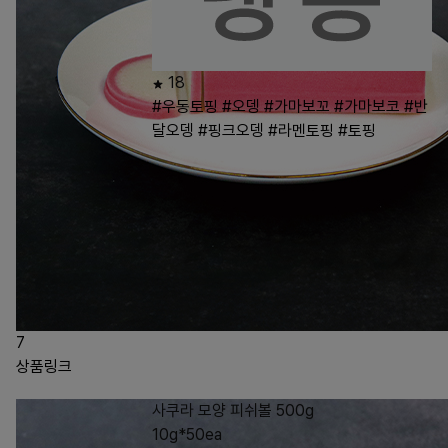
18
#우동토핑
#오뎅
#가마보꼬
#가마보코
#반
달오뎅
#핑크오뎅
#라멘토핑
#토핑
7
상품링크
사쿠라 모양 피쉬볼 500g
10g*50ea