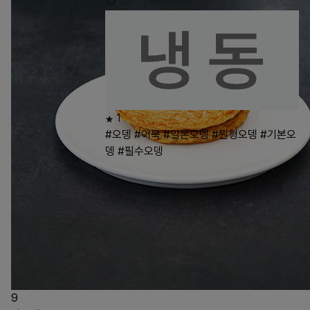
1
#오뎅
#어묵
#일본오뎅
#원형오뎅
#기본오
뎅
#필수오뎅
9