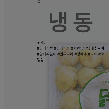
45
#양배추볼
#양배추롤
#치킨당고양배추말이
#양배추말이
#만두사리
#양배추
#나베
#오
뎅탕