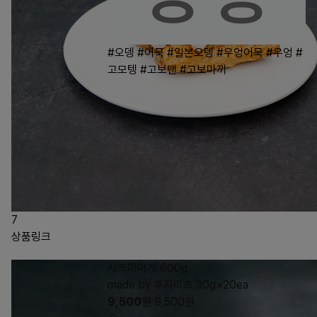
#오뎅
#어묵
#일본오뎅
#우엉어묵
#우엉
#
고모텡
#고보탠
#고보마끼
7
상품링크
사쯔마아게 600g
made by 후지미츠 30g×20ea
9,500
원
9,500
원