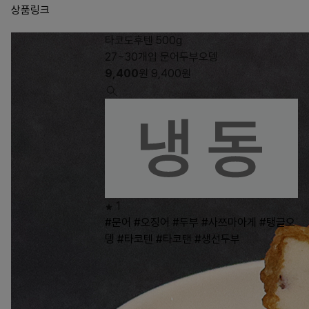
상품링크
타코도후텐 500g
27~30개입 문어두부오뎅
9,400
원
9,400
원
1
#문어
#오징어
#두부
#사쯔마아게
#탱글오
뎅
#타코텐
#타코탠
#생선두부