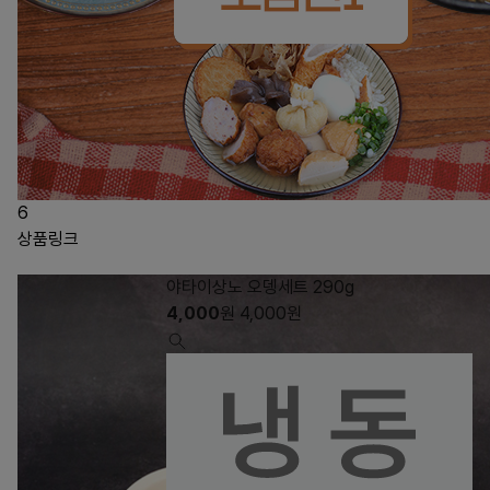
6
상품링크
야타이상노 오뎅세트 290g
4,000
원
4,000
원