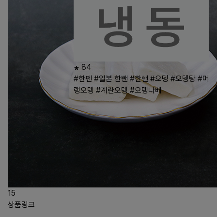
84
#한펜
#일본 한뺀
#한뺀
#오뎅
#오뎅탕
#머
랭오뎅
#계란오뎅
#오뎅나베
15
상품링크