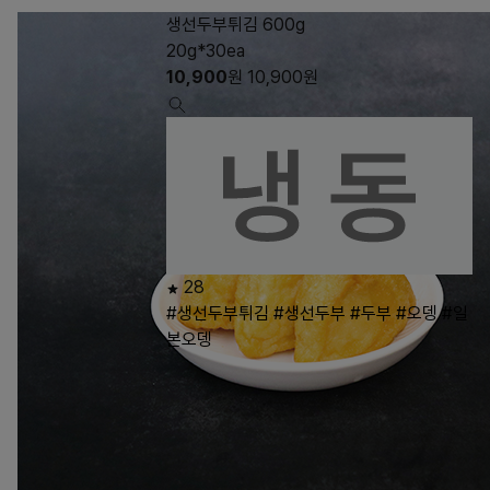
생선두부튀김 600g
20g*30ea
10,900
원
10,900
원
28
#생선두부튀김
#생선두부
#두부
#오뎅
#일
본오뎅