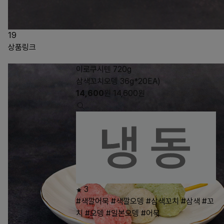
19
상품링크
이로쿠시텐 720g
삼색꼬치오뎅 36g*20EA)
14,600
원
14,600
원
3
#색깔어묵
#색깔오뎅
#삼색꼬치
#삼색
#꼬
치
#오뎅
#일본오뎅
#어묵