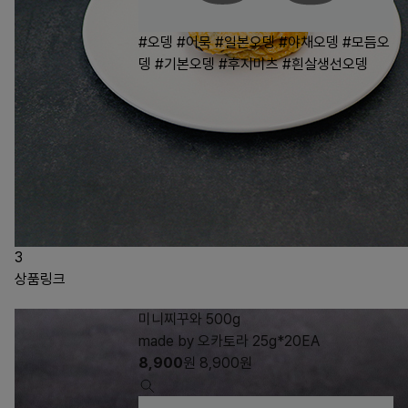
#오뎅
#어묵
#일본오뎅
#야채오뎅
#모듬오
뎅
#기본오뎅
#후지미츠
#흰살생선오뎅
3
상품링크
미니찌꾸와 500g
made by 오카토라 25g*20EA
8,900
원
8,900
원