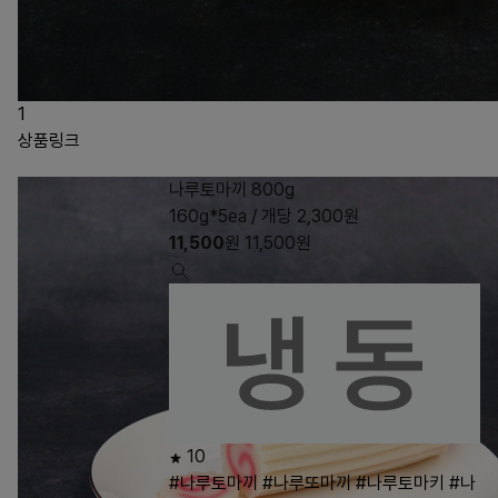
1
상품링크
나루토마끼 800g
160g*5ea / 개당 2,300원
11,500
원
11,500
원
10
#나루토마끼
#나루또마끼
#나루토마키
#나