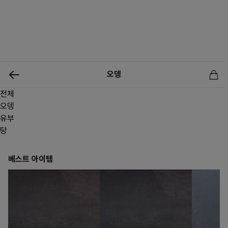
0
오뎅
전체
신상품
행사상품
이벤트
메뉴쇼핑
사업자등업신청
오뎅
유부
탕
베스트 아이템