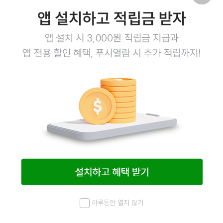
10
상품링크
1+1
적색 사각한뺀 600g
20g*30EA
Sold Out
하루동안 열지 않기
메뉴
최근 본 상품
홈
검색
마이페이지
20