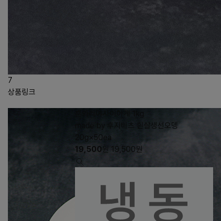
7
상품링크
훈와리야사이아게 1kg
made by 후지미츠 흰살생선오뎅
20g×50ea
19,500
원
19,500
원