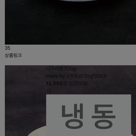
35
상품링크
니기리텐 700g
made by 오카토라 35g*20EA
12,000
원
12,000
원