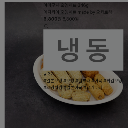
야마구치 오뎅세트 346g
이자카야 오뎅세트 made by 오카토라
6,800
원
6,800
원
37
#일본오뎅
#오뎅
#덴뿌라
#어묵
#튀김오뎅
#오뎅튀김
#일본어묵
#오카토라