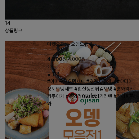
14
상품링크
마켓오지상_오뎅모음_1
4,000
원
4,000
원
118
#야마구치오뎅세트
#오뎅토푸세트
#야타이
상노오뎅세트
#흰살생선튀김오뎅
#훈와리산
카쿠아게
#훈와리아게
#니기리텐
#미니찌꾸
와