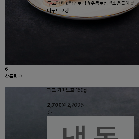
루또마키
#라멘토핑
#우동토핑
#소용돌이
#
나루토오뎅
6
상품링크
핑크 가마보꼬 150g
2,700
원
2,700
원