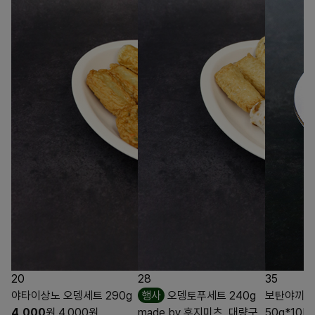
20
28
35
야타이상노 오뎅세트 290g
행사
오뎅토푸세트 240g
보탄야끼찌꾸
4,000
원
4,000
원
made by 후지미츠, 대량구
50g*10E