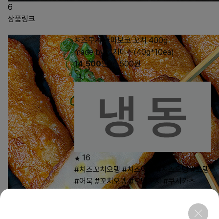
6
상품링크
치즈쿠시 가마보코 꼬치 400g
made by 후지미츠(40g*10ea)
14,500
원
14,500
원
16
#치즈꼬치오뎅
#치즈어묵
#치즈오뎅
#오뎅
#어묵
#꼬치오뎅
#오뎅꼬치
#쿠시카츠