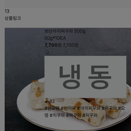
13
상품링크
보탄야끼찌꾸와 500g
50g*10EA
7,700
원
7,700
원
43
#찐오뎅
#찐어묵
#야끼찌꾸와
#찌꾸와
#오
뎅
#치쿠와
#찌쿠와
#치꾸와