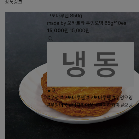
상품링크
고보마루텐 850g
made by 오카토라 우엉오뎅 85g*10ea
15,000
원
15,000
원
3
#우엉
#고보마루탠
#고보마루텡
#우엉오뎅
#우엉어묵
#이자카야오뎅
#이자카야
#오뎅