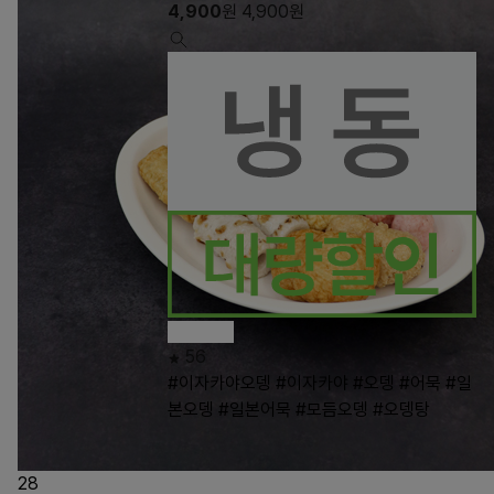
4,900
원
4,900
원
56
#이자카야오뎅
#이자카야
#오뎅
#어묵
#일
본오뎅
#일본어묵
#모듬오뎅
#오뎅탕
28