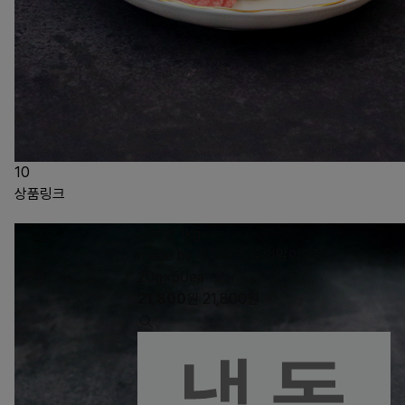
10
상품링크
고보텐 1kg
made by 후지미츠 우엉말이오뎅
20g×50ea
21,800
원
21,800
원