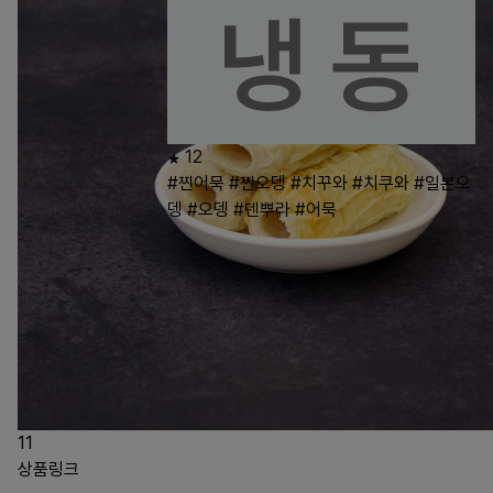
12
#찐어묵
#찐오뎅
#치꾸와
#치쿠와
#일본오
뎅
#오뎅
#덴뿌라
#어묵
11
상품링크