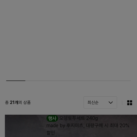
총
21
개
의 상품
행사
오뎅토푸세트 240g
made by 후지미츠, 대량구매 시 최대 20%
할인