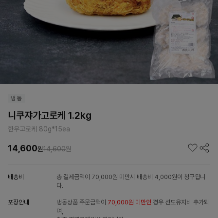
니쿠쟈가고로케 1.2kg
한우고로케 80g*15ea
14,600
원
14,600
원
배송비
총 결제금액이 70,000원 미만시 배송비 4,000원이 청구됩니
다.
포장안내
냉동상품 주문금액이
70,000원 미만인
경우 선도유지비 추가되
며,