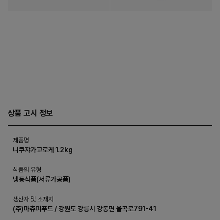
상품 고시 정보
제품명
니쿠쟈가고로케 1.2kg
식품의 유형
냉동식품(서류가공품)
생산자 및 소재지
(주)마츄피푸드 / 강원도 강릉시 강동면 율곡로791-41