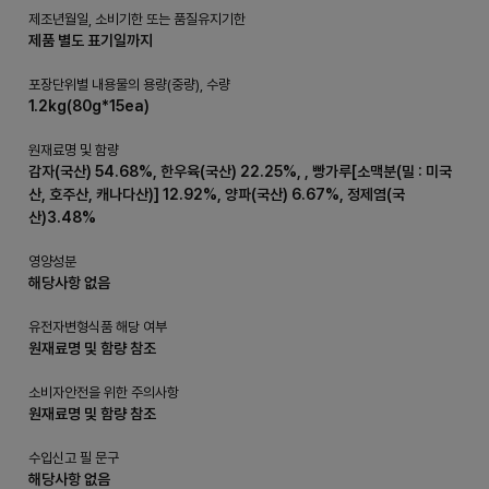
제조년월일, 소비기한 또는 품질유지기한
제품 별도 표기일까지
포장단위별 내용물의 용량(중량), 수량
1.2kg(80g*15ea)
원재료명 및 함량
감자(국산) 54.68%, 한우육(국산) 22.25%, , 빵가루[소맥분(밀 : 미국
산, 호주산, 캐나다산)] 12.92%, 양파(국산) 6.67%, 정제염(국
산)3.48%
영양성분
해당사항 없음
유전자변형식품 해당 여부
원재료명 및 함량 참조
소비자안전을 위한 주의사항
원재료명 및 함량 참조
수입신고 필 문구
해당사항 없음