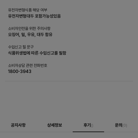
유전자변형식품 해당 여부
유전자변형대두 포함가능성있음
소비자안전을 위한 주의사항
오징어, 밀, 우유, 대두 함유
수입신고 필 문구
식품위생법에 따른 수입신고를 필함
소비자상담 관련 전화번호
1800-3943
공지사항
상세정보
후기
문의
()
(0)