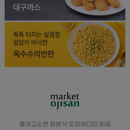
쫄깃고소한 일본식 오징어다리 튀김