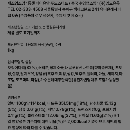
제조업소명 : 롱첸 베이유안 푸드스터프 / 중국 수입업소명 : (주)엠오유통
TEL 02-333-4568 서울특별시 송파구 백제고분로 241 유니온레시피
랩 6층 (수입품의 경우 생산자, 수입자 및 제조국)
제조년월일, 소비기한 또는 품질유지기한
제품 별도 표기일까지
포장단위별 내용물의 용량(중량), 수량
1kg
원재료명 및 함량
오징어다리(82%),소맥분,정제소금,L-글루탐산나트륨(향미증진제), 포도
당,설탕,탈지우유,양념류(흑후추,피망,생강,백후추,셀러리,마늘, 세이지,마
조람,로즈마리,타임),가수분해대두단백질(유전자변형대두 포함가능성있
음)
영양성분
열량: 100g당 114kcal, 나트륨 351.51mg(18%), 탄수화물 15.13g
(5%), 당류 0.61g(1%), 지방 0.79g(1%), 트랜스지방0g, 포화지방
0.11g(1%), 콜레스테롤 112.09mg(37%), 단백질 11.63g(21%) ※ 1
일 영양성분 기준치에 대한 비율(%)은 2,000kcal 기준이므로 개인의 필
요 열량에 따라 다를 수 있습니다.