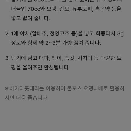
더블업 70cc와 오뎅, 간모, 유부모찌, 흑곤약 등을
넣고 끓여 줍니다.
1에 야채(알배추, 청양고추 등)을 넣고 화풍다시 3g
정도와 함께 약 2~3분 가량 끓여 줍니다.
탕기에 담고 대파, 팽이, 쑥갓, 시치미 등 다양한 토
핑을 올려주면 완성됩니다.
※ 하카타콧테리를 이용하여 돈꼬츠 오뎅나베로 활용하
시면 더욱 좋습니다.