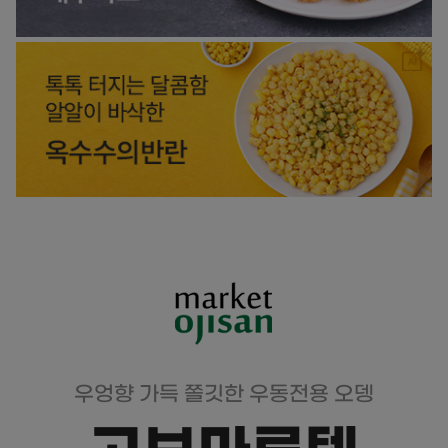
우엉향 가득 쫄깃한 우동전용 오뎅