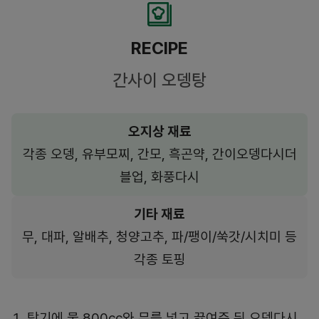
RECIPE
간사이 오뎅탕
오지상 재료
각종 오뎅, 유부모찌, 간모, 흑곤약, 간이오뎅다시더
블업, 화풍다시
기타 재료
무, 대파, 알배추, 청양고추, 파/팽이/쑥갓/시치미 등
각종 토핑
탕기에 물 800cc와 무를 넣고 끓여준 뒤 오뎅다시