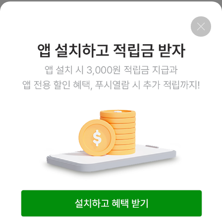
회사소개
이용약관
개인정보처리방침
이용안내
1:1문의
고객센터
1800-3943
점심시간 12:00~13:00
평일 08:00~17:00
토요일 08:00~12:00
일요일,공휴일 휴무
계좌정보
예금주 (주)엠오유통
주식회사 엠오유통 사업자정보