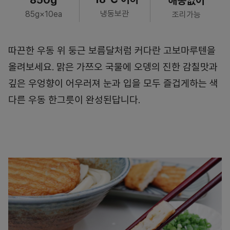
해동없이
냉동보관
85g×10ea
조리가능
따끈한 우동 위 둥근 보름달처럼 커다란 고보마루텐을
올려보세요. 맑은 가쯔오 국물에 오뎅의 진한 감칠맛과
깊은 우엉향이 어우러져 눈과 입을 모두 즐겁게하는 색
다른 우동 한그릇이 완성된답니다.