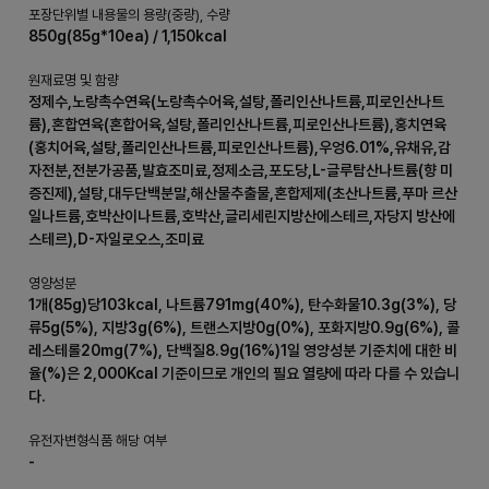
포장단위별 내용물의 용량(중량), 수량
850g(85g*10ea) / 1,150kcal
원재료명 및 함량
정제수,노랑촉수연육(노랑촉수어육,설탕,폴리인산나트륨,피로인산나트
륨),혼합연육(혼합어육,설탕,폴리인산나트륨,피로인산나트륨),홍치연육
(홍치어육,설탕,폴리인산나트륨,피로인산나트륨),우엉6.01%,유채유,감
자전분,전분가공품,발효조미료,정제소금,포도당,L-글루탐산나트륨(향 미
증진제),설탕,대두단백분말,해산물추출물,혼합제제(초산나트륨,푸마 르산
일나트륨,호박산이나트륨,호박산,글리세린지방산에스테르,자당지 방산에
스테르),D-자일로오스,조미료
영양성분
1개(85g)당103kcal, 나트륨791mg(40%), 탄수화물10.3g(3%), 당
류5g(5%), 지방3g(6%), 트랜스지방0g(0%), 포화지방0.9g(6%), 콜
레스테롤20mg(7%), 단백질8.9g(16%)1일 영양성분 기준치에 대한 비
율(%)은 2,000Kcal 기준이므로 개인의 필요 열량에 따라 다를 수 있습니
다.
유전자변형식품 해당 여부
-