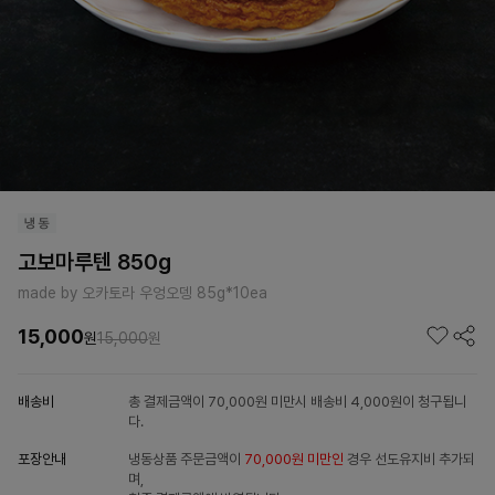
고보마루텐 850g
made by 오카토라 우엉오뎅 85g*10ea
15,000
원
15,000
원
배송비
총 결제금액이 70,000원 미만시 배송비 4,000원이 청구됩니
다.
포장안내
냉동상품 주문금액이
70,000원 미만인
경우 선도유지비 추가되
며,